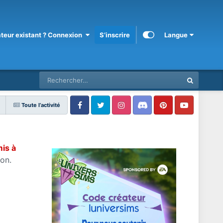
sateur existant ? Connexion
S’inscrire
Langue
Toute l’activité
mis à
on.