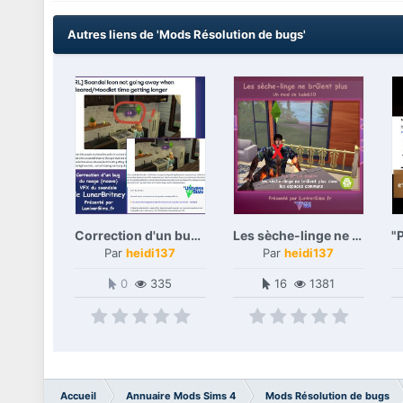
Autres liens de 'Mods Résolution de bugs'
Correction d'un bug du nuage (mauve) VFX du scandale, un mod Fix de LunarBritney
Les sèche-linge ne brûlent plus (Fix A louer), un mod de ludo610
Par
heidi137
Par
heidi137
0
335
16
1381
Accueil
Annuaire Mods Sims 4
Mods Résolution de bugs