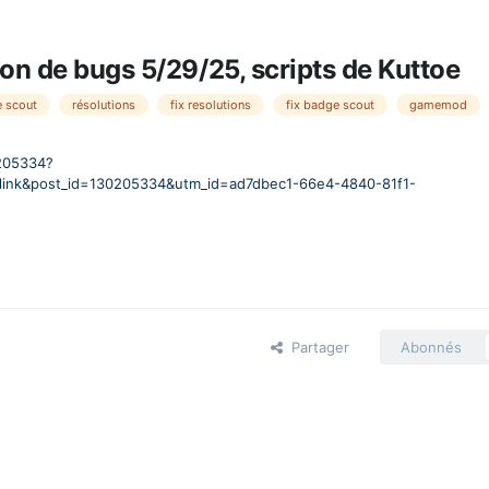
n de bugs 5/29/25, scripts de Kuttoe
 scout
résolutions
fix resolutions
fix badge scout
gamemod
205334?
ink&post_id=130205334&utm_id=ad7dbec1-66e4-4840-81f1-
Partager
Abonnés