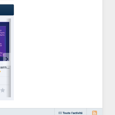
Correction concernant les fantômes d'enfants du puits à souhaits, un mod d'Amethyst-Lilac
FIX Maj 1.103.315.1020 de décembre 2023. Correction pour les commerces et cliniques vétérinaires possédés. Fix créé par Rex.
CORRECTION DES RÔLES DES PNJ VILLAGEOIS, fix de GALACTRIX (Simvasion)
7
Par
heidi137
Par
heidi137
15
1896
43
1749
Toute l’activité