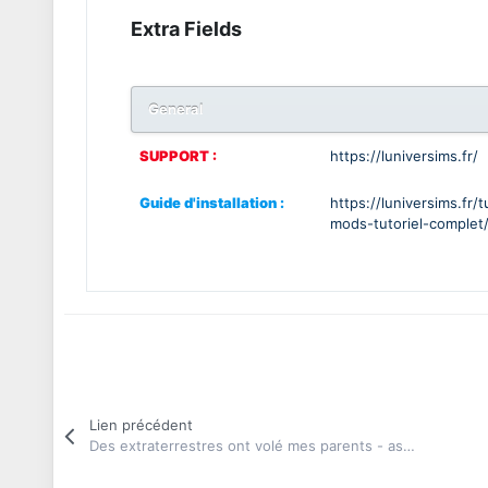
Extra Fields
General
SUPPORT :
https://luniversims.fr/
Guide d'installation :
https://luniversims.fr/t
mods-tutoriel-complet
Lien précédent
Des extraterrestres ont volé mes parents - aspiration de l'enfant fixée, un mod de BearlyBearable