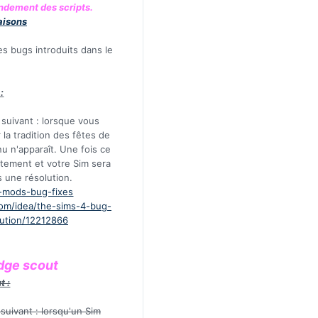
ndement des scripts.
aisons
s bugs introduits dans le
:
e suivant : lorsque vous
la tradition des fêtes de
u n'apparaît. Une fois ce
ectement et votre Sim sera
 une résolution.
ni-mods-bug-fixes
com/idea/the-sims-4-bug-
ution/12212866
adge scout
t :
 suivant : lorsqu'un Sim