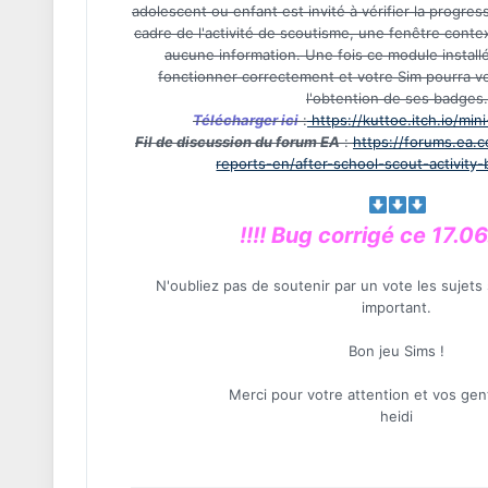
adolescent ou enfant est invité à vérifier la progre
cadre de l'activité de scoutisme, une fenêtre contex
aucune information. Une fois ce module installé,
fonctionner correctement et votre Sim pourra v
l'obtention de ses badges.
Télécharger ici
:
https://kuttoe.itch.io/mi
Fil de discussion du forum EA
:
https://forums.ea.
reports-en/after-school-scout-activity
!!!! Bug corrigé ce 17.
N'oubliez pas de soutenir par un vote les sujets
important.
Bon jeu Sims !
Merci pour votre attention et vos gent
heidi