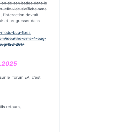
ssion de son badge dans le
tuelle vide s'affiche sans
 l'interaction devrait
oir et progresser dans
ni-mods-bug-fixes
com/idea/the-sims-4-bug-
-bug/12212617
06.2025
 sur le forum EA, c'est
ils retours,