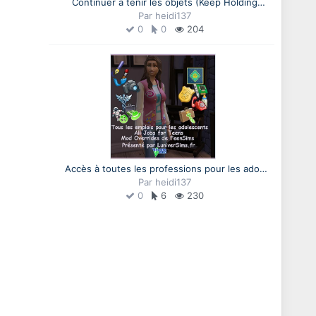
Continuer à tenir les objets (Keep Holding
Objects), un mod de bloombatter
Par
heidi137
0
0
204
Accès à toutes les professions pour les ados
(All Jobs for Teens). Un mod de FeenSims
Par
heidi137
0
6
230