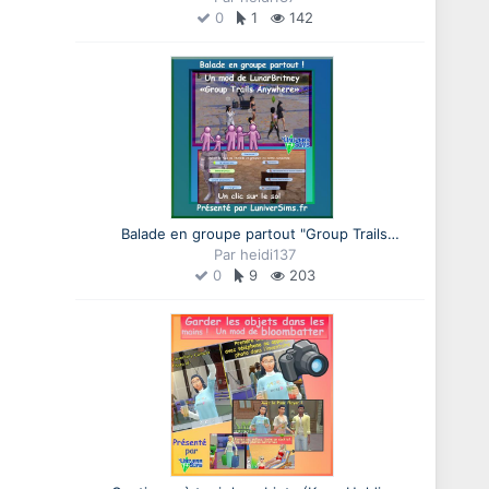
0
malvoyants)
1
142
Balade en groupe partout "Group Trails
Anywhere", un mod de LunarBritney
Par
heidi137
0
9
203