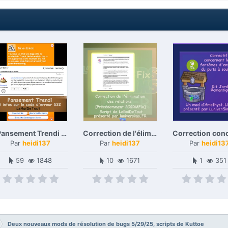
"Pansement Trendi et informations sur le code d'erreur 532", second fix ,"Vendez à nouveau sur Trendi", troisème fix "Organization Service Fix 2: Electric Boogaloo" , créés par Le Roi de Tout
Correction de l'élimination des relations [Précédemment PCGRMFix]. (Relations Sims qui pointent vers un Sim qui n'existe plus, abattage nocturne) - 06.4.2023 : Edition pour nouveau correctif
Par
heidi137
Par
heidi137
Par
heidi13
59
1848
10
1671
1
351
Deux nouveaux mods de résolution de bugs 5/29/25, scripts de Kuttoe