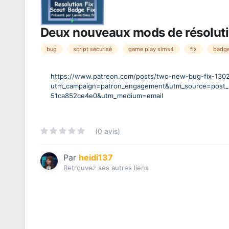
Deux nouveaux mods de résolutio
bug
script sécurisé
game play sims4
fix
badge
https://www.patreon.com/posts/two-new-bug-fix-130
utm_campaign=patron_engagement&utm_source=post_l
51ca852ce4e0&utm_medium=email
(0 avis)
Par
heidi137
Retrouvez ses autres liens