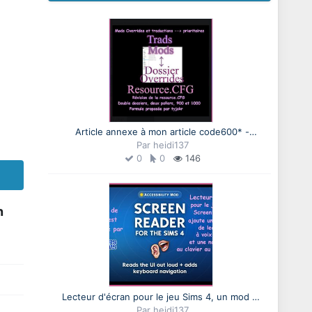
Article annexe à mon article code600* -
Comment utiliser les dossiers prioritaires pour
Par
heidi137
définir l'ordre de chargement des mods dans
0
0
146
Les Sims 4, proposé par tyjokr
n
Lecteur d'écran pour le jeu Sims 4, un mod de
tyjokr (à l'attention des malentendants et des
Par
heidi137