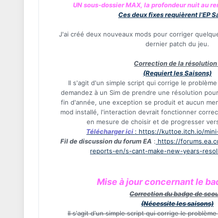
UN sous-dossier MAX, la profondeur nuit au re
Ces deux fixes requièrent l'EP S
J'ai créé deux nouveaux mods pour corriger quelque
dernier patch du jeu.
Correction de la résolution 
(Requiert les Saisons)
Il s'agit d'un simple script qui corrige le problèm
demandez à un Sim de prendre une résolution pour 
fin d'année, une exception se produit et aucun men
mod installé, l'interaction devrait fonctionner corr
en mesure de choisir et de progresser vers
Télécharger ici
: https://kuttoe.itch.io/mi
Fil de discussion du forum EA
:
https://forums.ea.
reports-en/s-cant-make-new-years-resol
Mise à jour concernant le b
Correction du badge de scou
(Nécessite les saisons)
Il s'agit d'un simple script qui corrige le problème