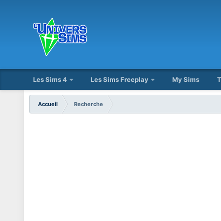
Les Sims 4
Les Sims Freeplay
My Sims
T
Accueil
Recherche