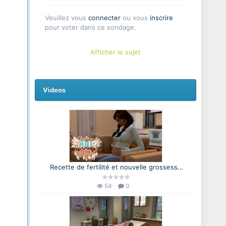
Veuillez vous
connecter
ou vous
inscrire
pour voter dans ce sondage.
Afficher le sujet
Videos
Recette de fertilité et nouvelle grossesse
🤰🏻 | Challenge 100 Bébés 🍼 | Les Sims 4
54
0