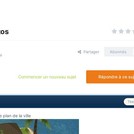
tos
Partager
Abonnés
u
Commencer un nouveau sujet
Répondre à ce suj
Te
 plan de la ville