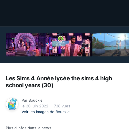
Outils des images
Les Sims 4 Année lycée the sims 4 high
school years (30)
Par
Bouckie
le 30 juin 2022
738 vues
Voir les images de Bouckie
Plus d'infos dans la news :