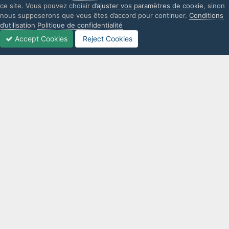
ce site. Vous pouvez choisir
d’ajuster vos paramètres de cookie
, sinon
nous supposerons que vous êtes d’accord pour continuer.
Conditions
d’utilisation
Politique de confidentialité
Accept Cookies
Reject Cookies
Forums
Non lues
Connexion
S’inscrire
Plus
IPS Theme
by
IPSFocus
Langue
Politique de confidentialité
Nous contacter
Cookies
L'UniverSims n'est d'aucune façon lié à Electronic Arts. Les marques
commerciales sont la propriété de leurs propriétaires respectifs.
Powered by Invision Community