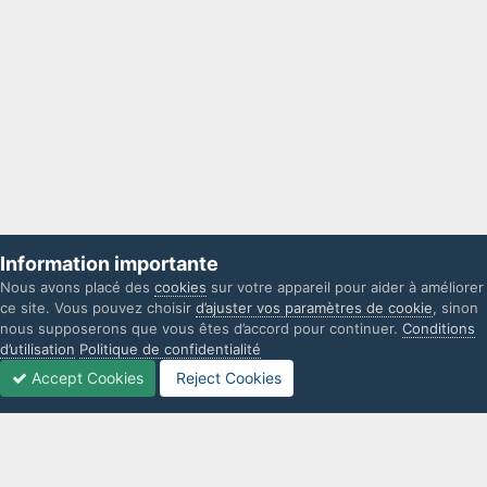
Information importante
Nous avons placé des
cookies
sur votre appareil pour aider à améliorer
ce site. Vous pouvez choisir
d’ajuster vos paramètres de cookie
, sinon
nous supposerons que vous êtes d’accord pour continuer.
Conditions
d’utilisation
Politique de confidentialité
Accept Cookies
Reject Cookies
Forums
Non lues
Connexion
S’inscrire
Plus
IPS Theme
by
IPSFocus
Langue
Politique de confidentialité
Nous contacter
Cookies
L'UniverSims n'est d'aucune façon lié à Electronic Arts. Les marques