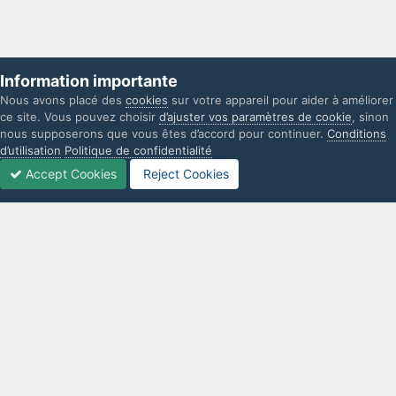
Information importante
Nous avons placé des
cookies
sur votre appareil pour aider à améliorer
ce site. Vous pouvez choisir
d’ajuster vos paramètres de cookie
, sinon
nous supposerons que vous êtes d’accord pour continuer.
Conditions
d’utilisation
Politique de confidentialité
Accept Cookies
Reject Cookies
Forums
Non lues
Connexion
S’inscrire
Plus
IPS Theme
by
IPSFocus
Langue
Politique de confidentialité
Nous contacter
Cookies
L'UniverSims n'est d'aucune façon lié à Electronic Arts. Les marques
commerciales sont la propriété de leurs propriétaires respectifs.
Powered by Invision Community