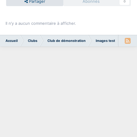
Partager
Abonnés
0
Il n’y a aucun commentaire à afficher.
Accueil
Clubs
Club de démonstration
Images test
test_i