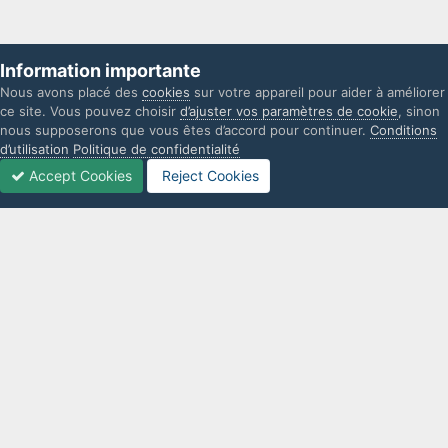
Information importante
Nous avons placé des
cookies
sur votre appareil pour aider à améliorer
ce site. Vous pouvez choisir
d’ajuster vos paramètres de cookie
, sinon
nous supposerons que vous êtes d’accord pour continuer.
Conditions
d’utilisation
Politique de confidentialité
Accept Cookies
Reject Cookies
Forums
Non lues
Connexion
S’inscrire
Plus
IPS Theme
by
IPSFocus
Langue
Politique de confidentialité
Nous contacter
Cookies
L'UniverSims n'est d'aucune façon lié à Electronic Arts. Les marques
commerciales sont la propriété de leurs propriétaires respectifs.
Powered by Invision Community