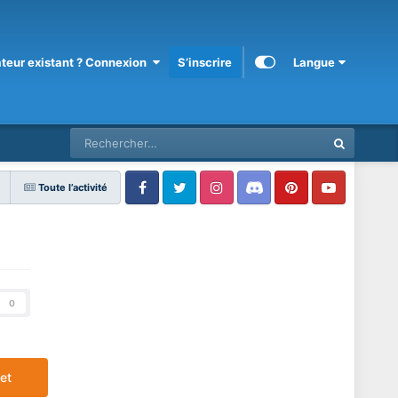
sateur existant ? Connexion
S’inscrire
Langue
Toute l’activité
0
et