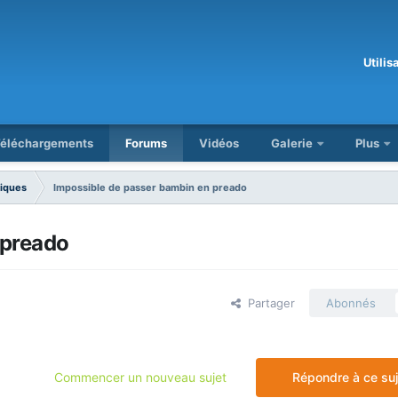
Utili
éléchargements
Forums
Vidéos
Galerie
Plus
iques
Impossible de passer bambin en preado
 preado
Partager
Abonnés
Commencer un nouveau sujet
Répondre à ce suj