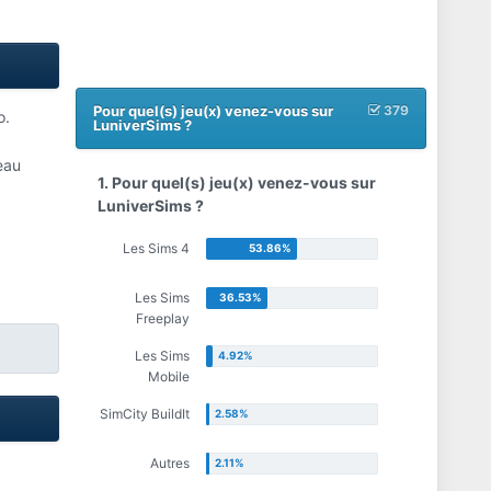
Pour quel(s) jeu(x) venez-vous sur
379
o.
LuniverSims ?
eau
1. Pour quel(s) jeu(x) venez-vous sur
LuniverSims ?
Les Sims 4
Les Sims
Freeplay
Les Sims
Mobile
SimCity BuildIt
Autres