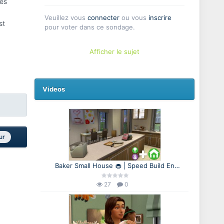
tes
Veuillez vous
connecter
ou vous
inscrire
st
pour voter dans ce sondage.
Afficher le sujet
Videos
ur
Baker Small House 🧁 | Speed Build En
cuisine + Accessoires de cuisine + Mini-
maisons
27
0