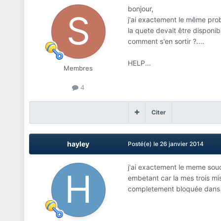
bonjour,
j'ai exactement le même prob
la quete devait être disponibl
comment s'en sortir ?....
HELP...
Membres
4
Citer
hayley
Posté(e)
le 26 janvier 2014
j'ai exactement le meme souci
embetant car la mes trois mi
completement bloquée dans l