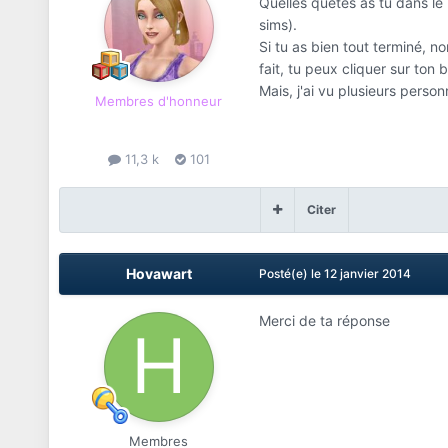
Quelles quêtes as tu dans le
sims).
Si tu as bien tout terminé, n
fait, tu peux cliquer sur ton
Mais, j'ai vu plusieurs perso
Membres d'honneur
11,3 k
101
Citer
Hovawart
Posté(e)
le 12 janvier 2014
Merci de ta réponse
Membres