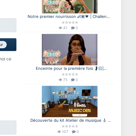
Notre premier nourrisson 👶🏽💗 | Challenge
100 Bébés 🍼 | Les Sims 4
41
0
ur
moi ce
Enceinte pour la première fois 🤰🏻|
Challenge 100 Bébés 🍼 | Les Sims 4
75
0
Découverte du kit Atelier de musique 🎸 |
Les Sims 4
107
0