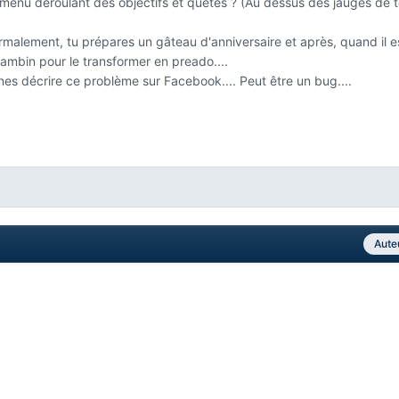
 menu déroulant des objectifs et quêtes ? (Au dessus des jauges de 
ormalement, tu prépares un gâteau d'anniversaire et après, quand il e
 bambin pour le transformer en preado....
nnes décrire ce problème sur Facebook.... Peut être un bug....
Aute