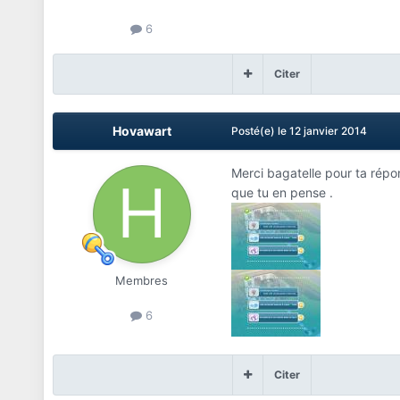
6
Citer
Hovawart
Posté(e)
le 12 janvier 2014
Merci bagatelle pour ta répon
que tu en pense .
Membres
6
Citer