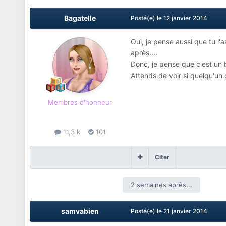
Bagatelle
Posté(e)
le 12 janvier 2014
Oui, je pense aussi que tu l'
après....
Donc, je pense que c'est un 
Attends de voir si quelqu'un 
Membres d'honneur
11,3 k
101
Citer
2 semaines après...
samvabien
Posté(e)
le 21 janvier 2014