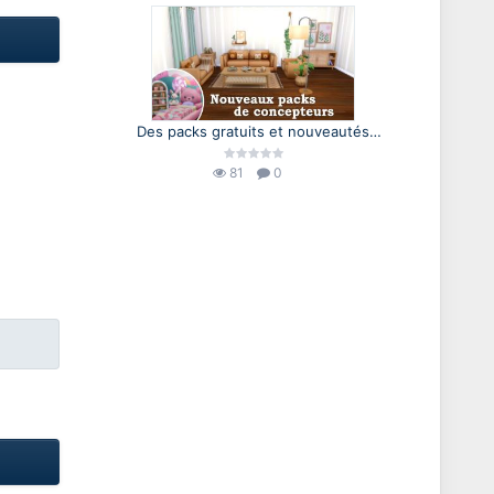
Des packs gratuits et nouveautés
Marketplace ✨💰 | Les Sims 4
81
0