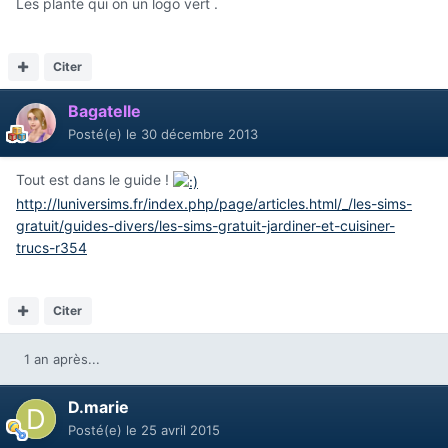
Les plante qui on un logo vert .
Citer
Bagatelle
Posté(e)
le 30 décembre 2013
Tout est dans le guide !
http://luniversims.fr/index.php/page/articles.html/_/les-sims-
gratuit/guides-divers/les-sims-gratuit-jardiner-et-cuisiner-
trucs-r354
Citer
1 an après...
D.marie
Posté(e)
le 25 avril 2015