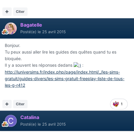
Citer
Bagatelle
Posté(e)
le 25 avril 2015
Bonjour.
Tu peux aussi aller lire les guides des quêtes quand tu es
bloquée.
Il y a souvent les réponses dedans
:
http://luniversims.fr/index.php/page/index.html/_/les-sims-
gratuit/guides-divers/les-sims-gratuit-freeplay-liste-de-tous-
les-g-r412
Citer
1
Catalina
Posté(e)
le 25 avril 2015