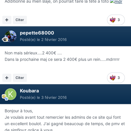
Additionné au mien Baje, on pourrait faire la tête à toto
Citer
3
pepette68000
Posté(e)
le 2 février 2016
Non mais sérieux....2 400€ ....
Dans la prochaine maj ce sera 2 400€ plus un rein.....mdrrrrr
Citer
3
Koubara
Posté(e)
le 3 février 2016
Bonjour à tous,
Je voulais avant tout remercier les admins de ce site qui font
un excellent boulot. J'ai gagné beaucoup de temps, de pmv et
de simflouz grâce à vous