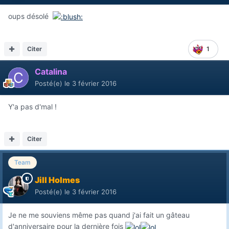
oups désolé
Citer
1
Catalina
Posté(e)
le 3 février 2016
Y'a pas d'mal !
Citer
Team
Jill Holmes
Posté(e)
le 3 février 2016
Je ne me souviens même pas quand j'ai fait un gâteau
d'anniversaire pour la dernière fois