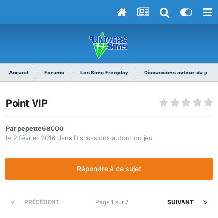
Accueil
Forums
Les Sims Freeplay
Discussions autour du jeu
Point VIP
Par
pepette68000
le 2 février 2016
dans
Discussions autour du jeu
Répondre à ce sujet
PRÉCÉDENT
Page 1 sur 2
SUIVANT