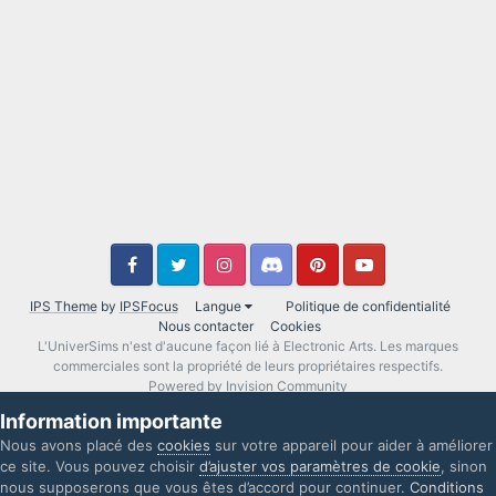
IPS Theme
by
IPSFocus
Langue
Politique de confidentialité
Nous contacter
Cookies
L'UniverSims n'est d'aucune façon lié à Electronic Arts. Les marques
commerciales sont la propriété de leurs propriétaires respectifs.
Powered by Invision Community
Information importante
Nous avons placé des
cookies
sur votre appareil pour aider à améliorer
ce site. Vous pouvez choisir
d’ajuster vos paramètres de cookie
, sinon
nous supposerons que vous êtes d’accord pour continuer.
Conditions