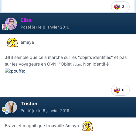
3
Elisa
Posté(e)
le 8 janvier 2016
amaya
Jill il semble que cela marche sur les "objets identifiés" et pas
sur les voyageurs en OVNI "Objet
Non Identifié"
volant
6
Tristan
Posté(e)
le 8 janvier 2016
Bravo et magnifique trouvaille Amaya