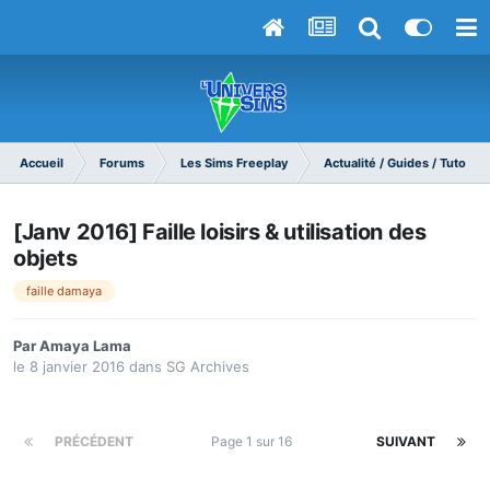
Accueil
Forums
Les Sims Freeplay
Actualité / Guides / Tutoriel
[Janv 2016] Faille loisirs & utilisation des
objets
faille damaya
Par
Amaya Lama
le 8 janvier 2016
dans
SG Archives
PRÉCÉDENT
Page 1 sur 16
SUIVANT